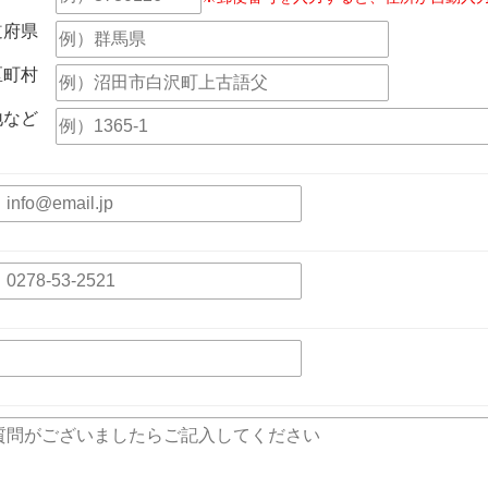
道府県
区町村
地など