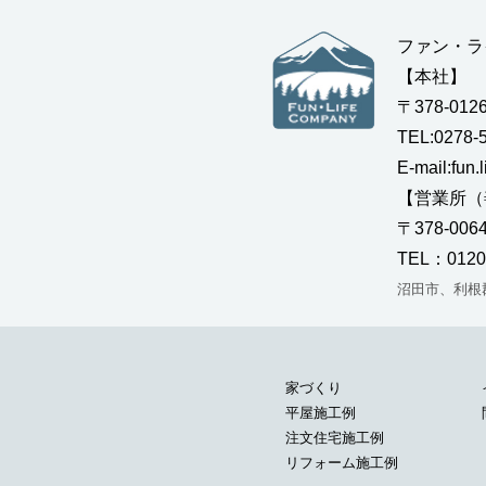
ファン・ラ
【本社】
〒378-0
TEL:0278-
E-mail:fun.
【営業所（
〒378-0
TEL：0120
沼田市、利根
家づくり
平屋施工例
注文住宅施工例
リフォーム施工例