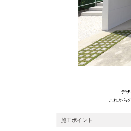
デザ
​これから
施工ポイント