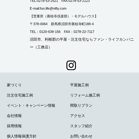
TEL:0278-53-2521 FAX:0278-53-2123
E-mail:fun.life@nifty.com
【営業所（善桂寺倶楽部）・モデルハウス】
〒378-0064 群馬県沼田市善桂寺町188-4
TEL：0120-639-156 FAX：0278-22-7117
沼田市、利根郡の平屋・注文住宅ならファン・ライフカンパニ
ー（工務店）
家づくり
平屋施工例
注文住宅施工例
リフォーム施工例
イベント・キャンペーン情報
間取りプラン
会社情報
アクセス
採用情報
スタッフ紹介
個人情報保護方針
お問い合わせ